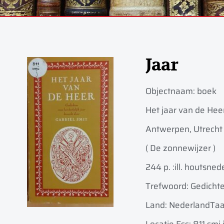
Jaar
Objectnaam:
boek
Het jaar van de Heer 
Antwerpen, Utrecht 
( De zonnewijzer )
244 p. :
ill. houtsned
Trefwoord: Gedichten
Land: Nederland
Taa