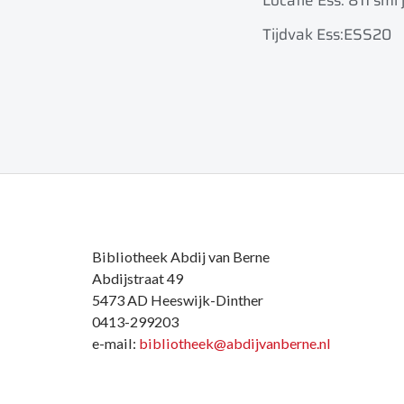
Locatie Ess: 811 smi 
Tijdvak Ess:ESS20
Bibliotheek Abdij van Berne
Abdijstraat 49
5473 AD Heeswijk-Dinther
0413-299203
e-mail:
bibliotheek@abdijvanberne.nl