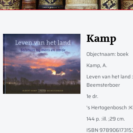
Kamp
Objectnaam:
boek
Kamp, A.
Leven van het land :
Beemsterboer
1e dr.
's Hertogenbosch :
K
144 p. :
ill. ;
29 cm.
ISBN 97890617315