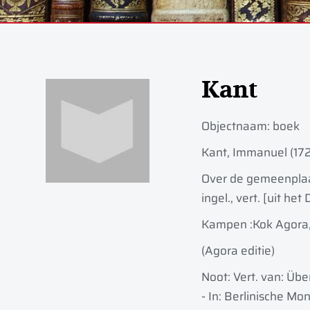
Kant
Objectnaam:
boek
Kant, Immanuel (17
Over de gemeenplaats
ingel., vert. [uit he
Kampen :
Kok Agora
(Agora editie)
Noot: Vert. van: Übe
- In: Berlinische Mon