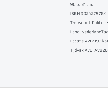
90 p. :
21 cm.
ISBN 9024275784
Trefwoord: Politieke
Land: Nederland
Taa
Locatie AvB: 193 ka
Tijdvak AvB: AvB20