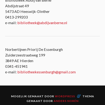
Bibliotheek Abdij van Berne
Abdijstraat 49
5473 AD Heeswijk-Dinther
0413-299203
e-mail:
bibliotheek@abdijvanberne.nl
Norbertijnen Priorij De Essenburgh
Zuiderzeestraatweg 199
3849 AE Hierden
0341-451941
e-mail:
bibliotheekessenburgh@gmail.com
&
MOGELIJK GEMAAKT DOOR
WORDPRESS
THEMA
GEMAAKT DOOR
ANDERS NORÉN