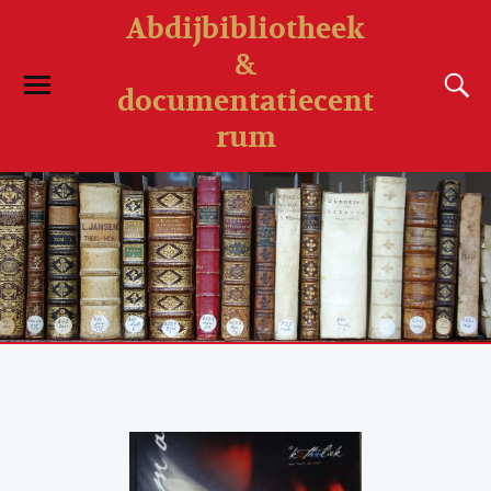
Abdijbibliotheek
&
documentatiecent
rum