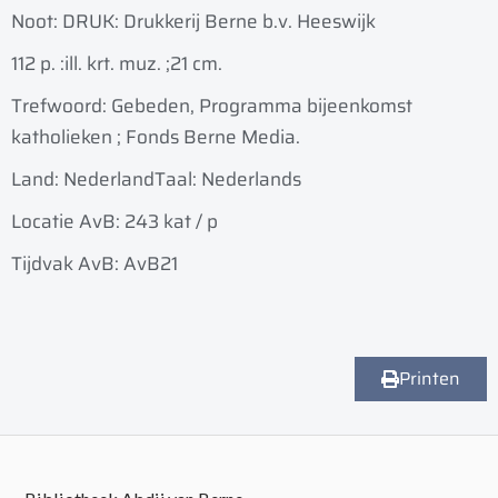
Noot: DRUK: Drukkerij Berne b.v. Heeswijk
112 p. :
ill. krt. muz. ;
21 cm.
Trefwoord: Gebeden, Programma bijeenkomst
katholieken ; Fonds Berne Media.
Land: Nederland
Taal: Nederlands
Locatie AvB: 243 kat / p
Tijdvak AvB: AvB21
Printen