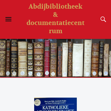
Abdijbibliotheek
&
documentatiecent
rum