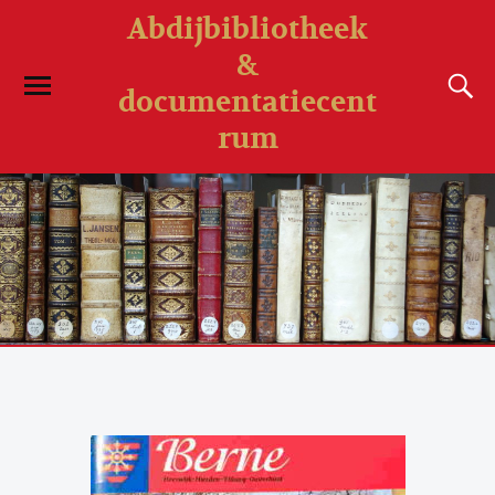
Abdijbibliotheek
&
documentatiecent
rum