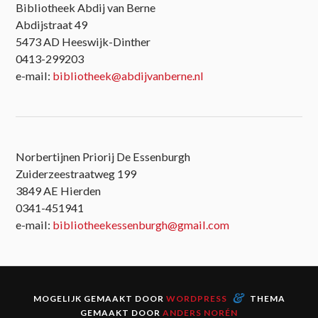
Bibliotheek Abdij van Berne
Abdijstraat 49
5473 AD Heeswijk-Dinther
0413-299203
e-mail:
bibliotheek@abdijvanberne.nl
Norbertijnen Priorij De Essenburgh
Zuiderzeestraatweg 199
3849 AE Hierden
0341-451941
e-mail:
bibliotheekessenburgh@gmail.com
&
MOGELIJK GEMAAKT DOOR
WORDPRESS
THEMA
GEMAAKT DOOR
ANDERS NORÉN