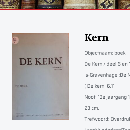
Kern
Objectnaam:
boek
De Kern / deel 6 en 
's-Gravenhage :
De N
( De kern, 6,11
Noot: 13e jaargang 
23 cm.
Trefwoord: Overdru