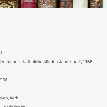
11
ederlandse Katholieke MIddenstandsbond,
[ 1966 ]
1966
kken, Kerk