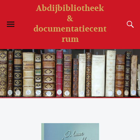
Abdijbibliotheek
&
documentatiecent
rum