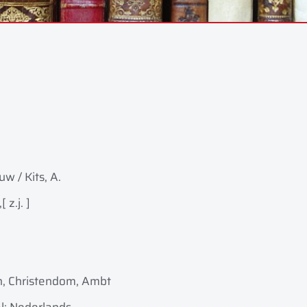
w / Kits, A.
,
[ z.j. ]
, Christendom, Ambt