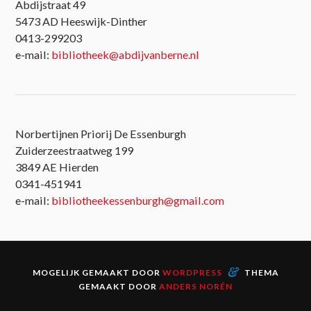
Abdijstraat 49
5473 AD Heeswijk-Dinther
0413-299203
e-mail:
bibliotheek@abdijvanberne.nl
Norbertijnen Priorij De Essenburgh
Zuiderzeestraatweg 199
3849 AE Hierden
0341-451941
e-mail:
bibliotheekessenburgh@gmail.com
&
MOGELIJK GEMAAKT DOOR
WORDPRESS
THEMA
GEMAAKT DOOR
ANDERS NORÉN