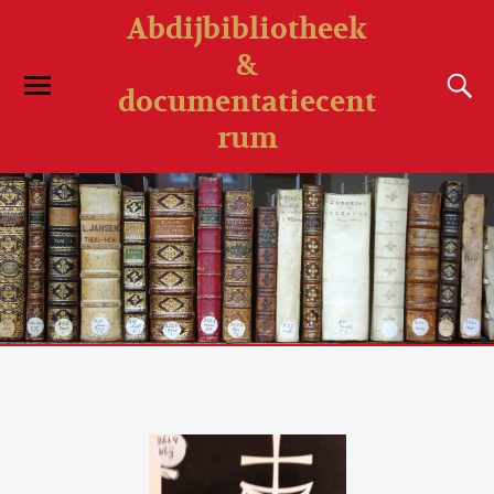
Abdijbibliotheek
&
documentatiecent
rum