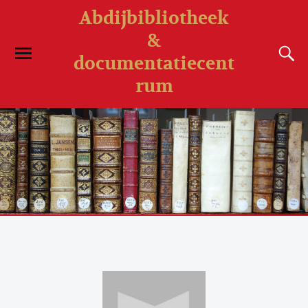
Abdijbibliotheek
&
documentatiecent
rum