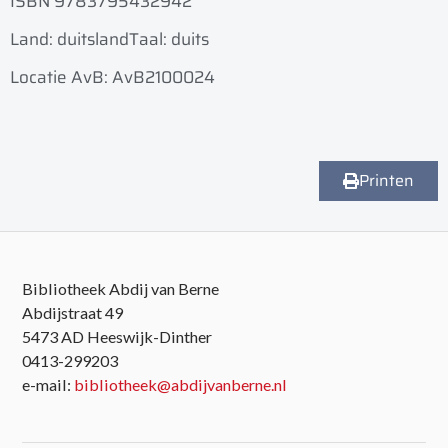
ISBN 9783795432942
Land: duitsland
Taal: duits
Locatie AvB: AvB2100024
Printen
Bibliotheek Abdij van Berne
Abdijstraat 49
5473 AD Heeswijk-Dinther
0413-299203
e-mail:
bibliotheek@abdijvanberne.nl