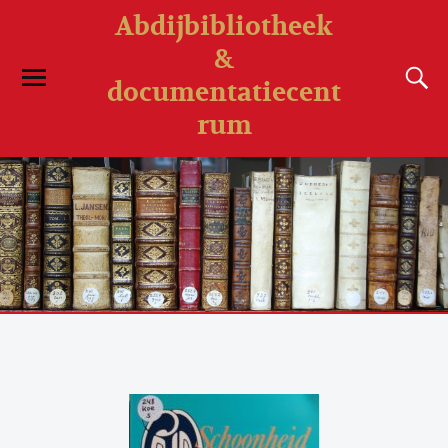
Abdijbibliotheek
&
documentatiecent
rum