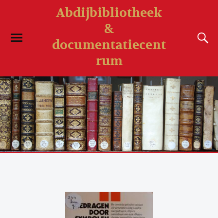
Abdijbibliotheek
&
documentatiecent
rum