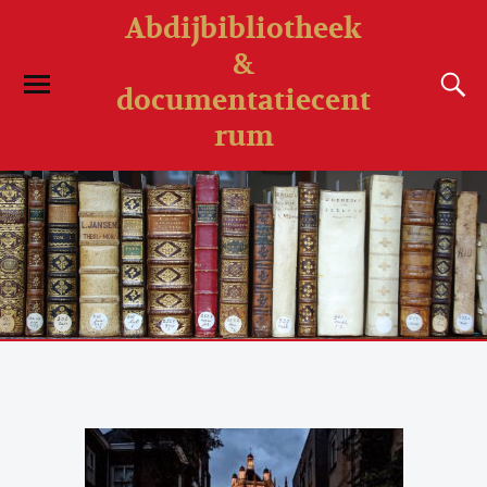
Abdijbibliotheek
&
documentatiecent
rum