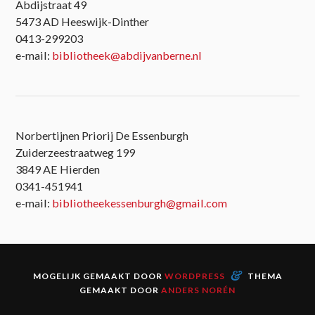
Abdijstraat 49
5473 AD Heeswijk-Dinther
0413-299203
e-mail:
bibliotheek@abdijvanberne.nl
Norbertijnen Priorij De Essenburgh
Zuiderzeestraatweg 199
3849 AE Hierden
0341-451941
e-mail:
bibliotheekessenburgh@gmail.com
&
MOGELIJK GEMAAKT DOOR
WORDPRESS
THEMA
GEMAAKT DOOR
ANDERS NORÉN