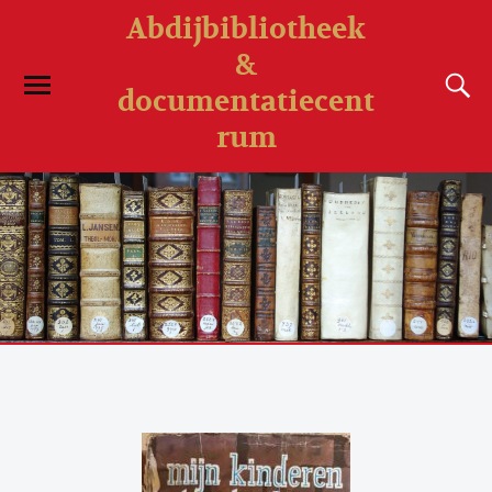
Abdijbibliotheek
&
documentatiecent
rum