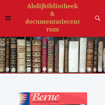
Abdijbibliotheek
&
documentatiecent
rum