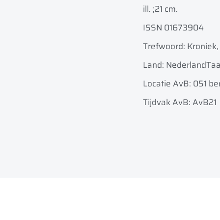
ill. ;
21 cm.
ISSN 01673904
Trefwoord: Kroniek, 
Land: Nederland
Taa
Locatie AvB: 051 ber
Tijdvak AvB: AvB21