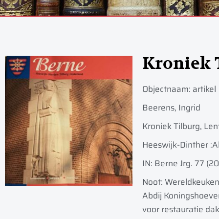
Kroniek 
Objectnaam:
artikel
Beerens, Ingrid
Kroniek Tilburg, Le
Heeswijk-Dinther :
A
IN: Berne Jrg. 77 (2
Noot: Wereldkeuken 
Abdij Koningshoeven
voor restauratie da