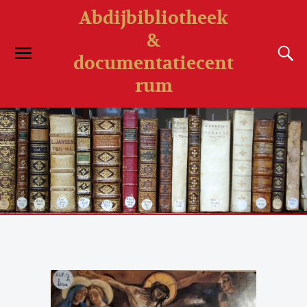
Abdijbibliotheek
&
documentatiecent
rum