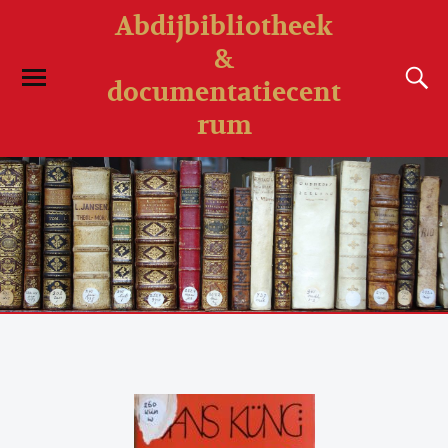
Abdijbibliotheek
&
documentatiecent
rum