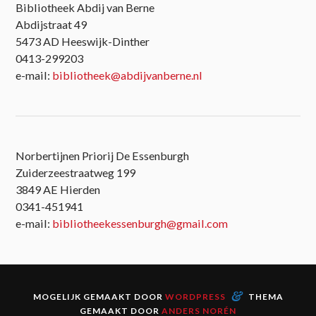
Bibliotheek Abdij van Berne
Abdijstraat 49
5473 AD Heeswijk-Dinther
0413-299203
e-mail:
bibliotheek@abdijvanberne.nl
Norbertijnen Priorij De Essenburgh
Zuiderzeestraatweg 199
3849 AE Hierden
0341-451941
e-mail:
bibliotheekessenburgh@gmail.com
&
MOGELIJK GEMAAKT DOOR
WORDPRESS
THEMA
GEMAAKT DOOR
ANDERS NORÉN