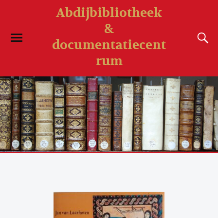
Abdijbibliotheek
&
documentatiecent
rum