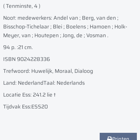
( Tenminste, 4 )
Noot: medewerkers: Andel van ; Berg, van den ;
Bisschop-Tichelaar ; Blei ; Boelens ; Hamoen ; Holk-
Meyer, van ; Houtepen ; Jong, de ; Vosman .
94 p. :
21 cm.
ISBN 9024228336
Trefwoord: Huwelijk, Moraal, Dialoog
Land: Nederland
Taal: Nederlands
Locatie Ess: 241.2 lie t
Tijdvak Ess:ESS20
Printen