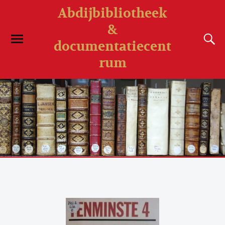
Abdijbibliotheek
&
documentatiecent
rum