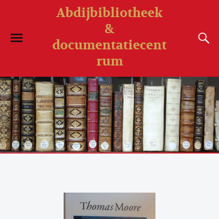
Abdijbibliotheek
&
documentatiecent
rum