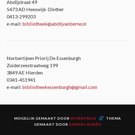
Abdijstraat 49
5473 AD Heeswijk-Dinther
0413-299203
e-mail:
bibliotheek@abdijvanberne.nl
Norbertijnen Priorij De Essenburgh
Zuiderzeestraatweg 199
3849 AE Hierden
0341-451941
e-mail:
bibliotheekessenburgh@gmail.com
&
MOGELIJK GEMAAKT DOOR
WORDPRESS
THEMA
GEMAAKT DOOR
ANDERS NORÉN