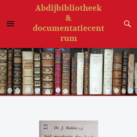
Abdijbibliotheek
&
documentatiecent
rum