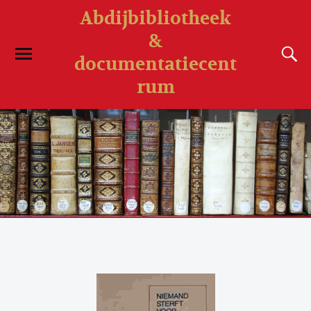
Abdijbibliotheek
&
documentatiecent
rum