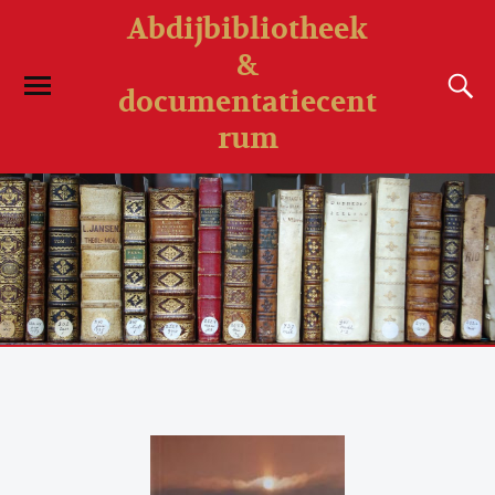
Abdijbibliotheek
&
documentatiecent
rum