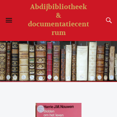
Abdijbibliotheek
&
documentatiecent
rum