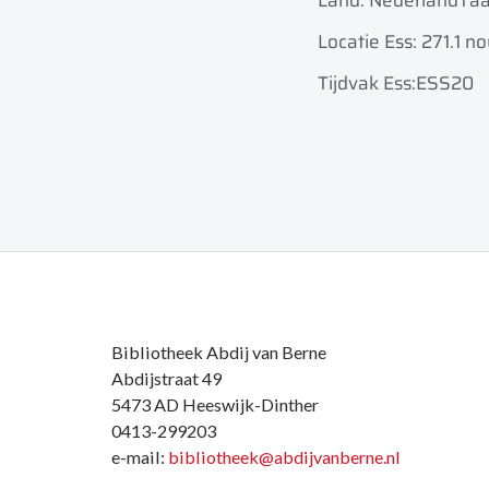
Land: Nederland
Taa
Locatie Ess: 271.1 no
Tijdvak Ess:ESS20
Bibliotheek Abdij van Berne
Abdijstraat 49
5473 AD Heeswijk-Dinther
0413-299203
e-mail:
bibliotheek@abdijvanberne.nl