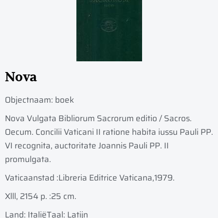
Nova
Objectnaam:
boek
Nova Vulgata Bibliorum Sacrorum editio / Sacros.
Oecum. Concilii Vaticani II ratione habita iussu Pauli PP.
VI recognita, auctoritate Joannis Pauli PP. II
promulgata.
Vaticaanstad :
Libreria Editrice Vaticana,
1979.
Xlll, 2154 p. :
25 cm.
Land: Italië
Taal: Latijn