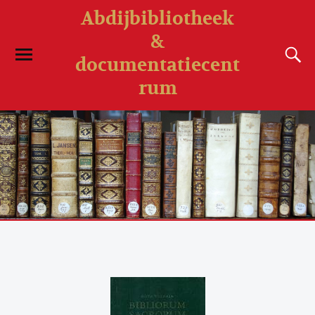
Abdijbibliotheek
&
documentatiecent
rum