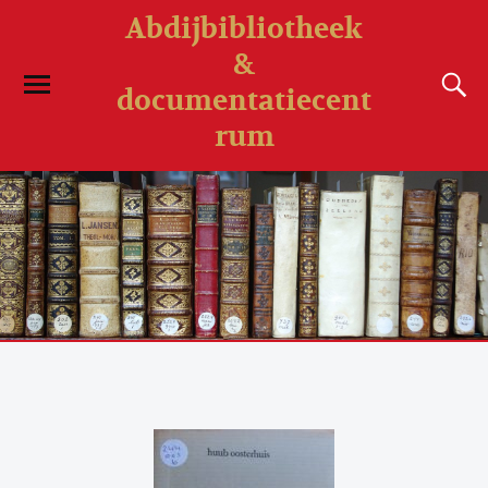
Abdijbibliotheek
&
documentatiecent
rum