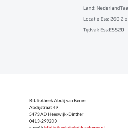
Land: Nederland
Taa
Locatie Ess: 260.2 
Tijdvak Ess:ESS20
Bibliotheek Abdij van Berne
Abdijstraat 49
5473 AD Heeswijk-Dinther
0413-299203
e-mail:
bibliotheek@abdijvanberne.nl