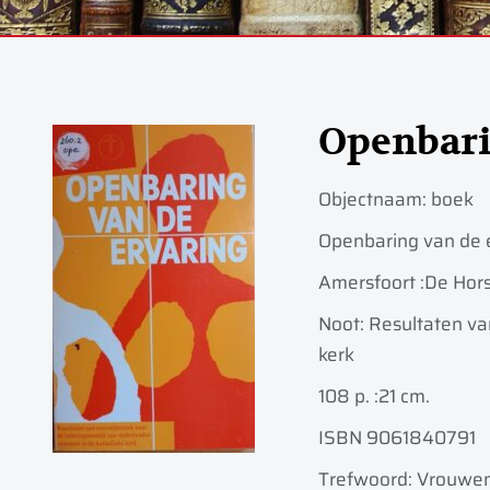
Openbar
Objectnaam:
boek
Openbaring van de 
Amersfoort :
De Hors
Noot: Resultaten v
kerk
108 p. :
21 cm.
ISBN 9061840791
Trefwoord: Vrouwen