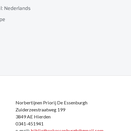
l: Nederlands
ope
Norbertijnen Priorij De Essenburgh
Zuiderzeestraatweg 199
3849 AE Hierden
0341-451941
e-mail:
bibliotheekessenburgh@gmail.com