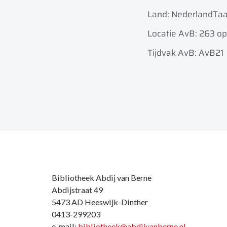
Land: Nederland
Taa
Locatie AvB: 263 op
Tijdvak AvB: AvB21
Bibliotheek Abdij van Berne
Abdijstraat 49
5473 AD Heeswijk-Dinther
0413-299203
e-mail:
bibliotheek@abdijvanberne.nl