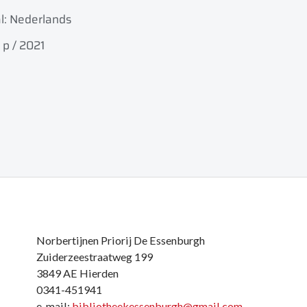
l: Nederlands
 p / 2021
Norbertijnen Priorij De Essenburgh
Zuiderzeestraatweg 199
3849 AE Hierden
0341-451941
e-mail:
bibliotheekessenburgh@gmail.com