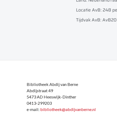
Land: Nederland
Taa
Locatie AvB: 248 pe
Tijdvak AvB: AvB20
Bibliotheek Abdij van Berne
Abdijstraat 49
5473 AD Heeswijk-Dinther
0413-299203
e-mail:
bibliotheek@abdijvanberne.nl