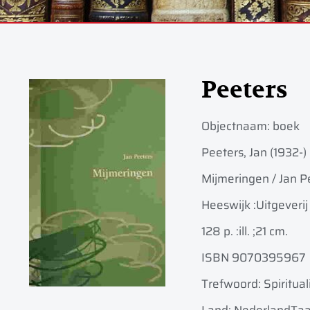
Peeters
Objectnaam:
boek
Peeters, Jan (1932-)
Mijmeringen / Jan Pee
Heeswijk :
Uitgeverij
128 p. :
ill. ;
21 cm.
ISBN 9070395967
Trefwoord: Spiritua