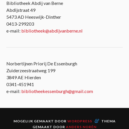
Bibliotheek Abdij van Berne
Abdijstraat 49
5473 AD Heeswijk-Dinther
0413-299203
e-mail:
bibliotheek@abdijvanberne.nl
Norbertijnen Priorij De Essenburgh
Zuiderzeestraatweg 199
3849 AE Hierden
0341-451941
e-mail:
bibliotheekessenburgh@gmail.com
&
MOGELIJK GEMAAKT DOOR
WORDPRESS
THEMA
GEMAAKT DOOR
ANDERS NORÉN