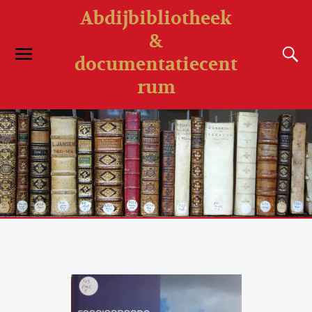
Abdijbibliotheek
&
documentatiecent
rum