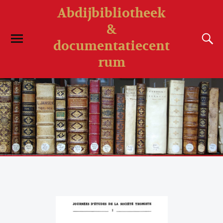
Abdijbibliotheek
&
documentatiecent
rum