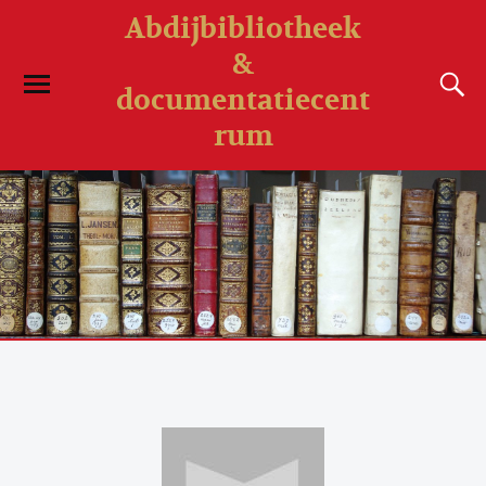
Abdijbibliotheek
&
documentatiecent
rum