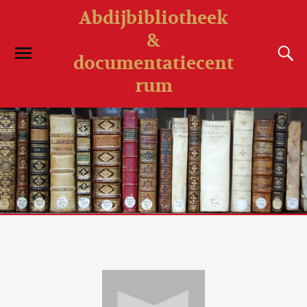
Abdijbibliotheek
&
documentatiecent
rum