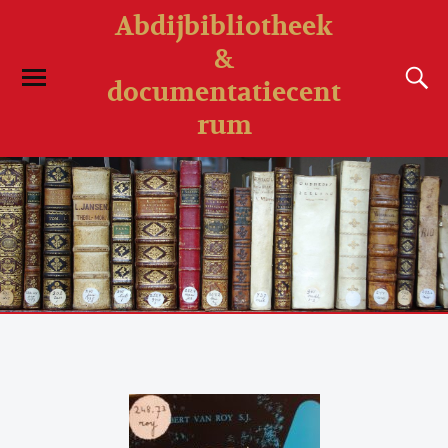
Abdijbibliotheek
&
documentatiecent
rum