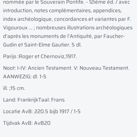
nommée par le Souverain Pontife. - 12ième éd. / avec
introduction, notes complémentaires, appendices,
index archéologique, concordances et variantes par F.
Vigouroux ... ; nombreuses illustrations archéologiques
d'après les monuments de l'Antiquité, par Faucher-
Gudin et Saint-Elme Gautier. 5 dl.
Parijs :
Roger et Chernoviz,
1917.
Noot: I-IV: Ancien Testament. V: Nouveau Testament.
AANWEZIG: dl. 1-5
ill. ;
15 cm.
Land: Frankrijk
Taal: Frans
Locatie AvB: 220.5 bijb 1917 / 1-5
Tijdvak AvB: AvB20