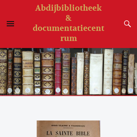
Abdijbibliotheek
&
documentatiecent
rum