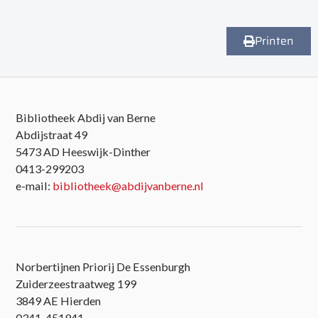
Printen
Bibliotheek Abdij van Berne
Abdijstraat 49
5473 AD Heeswijk-Dinther
0413-299203
e-mail:
bibliotheek@abdijvanberne.nl
Norbertijnen Priorij De Essenburgh
Zuiderzeestraatweg 199
3849 AE Hierden
0341-451941