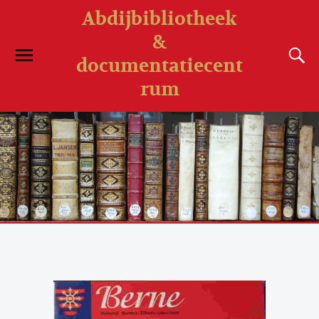
Abdijbibliotheek
&
documentatiecent
rum