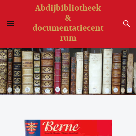
Abdijbibliotheek
&
documentatiecent
rum