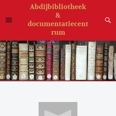
Abdijbibliotheek
&
documentatiecent
rum