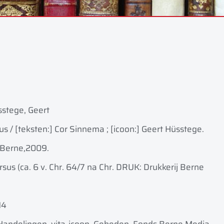
stege, Geert
s / [teksten:] Cor Sinnema ; [icoon:] Geert Hüsstege.
 Berne,
2009.
sus (ca. 6 v. Chr. 64/7 na Chr. DRUK: Drukkerij Berne
14