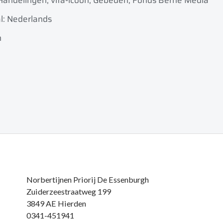
Handelingen, vita-icoon, Gebeden, Fonds Berne Media
l: Nederlands
n
Norbertijnen Priorij De Essenburgh
Zuiderzeestraatweg 199
3849 AE Hierden
0341-451941