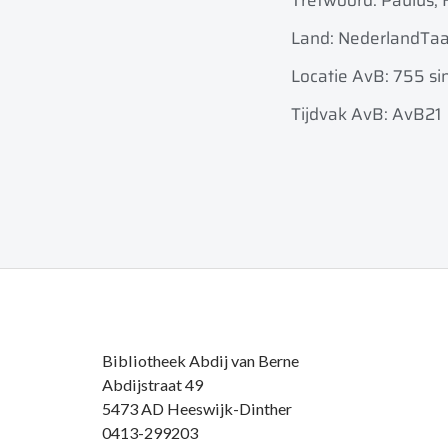
Trefwoord: Paulus, 
Land: Nederland
Taa
Locatie AvB: 755 si
Tijdvak AvB: AvB21
Bibliotheek Abdij van Berne
Abdijstraat 49
5473 AD Heeswijk-Dinther
0413-299203