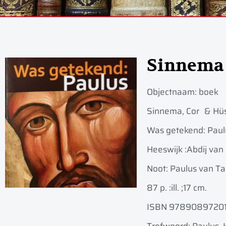
Sinnema
Objectnaam:
boek
Sinnema, Cor
& Hüs
Was getekend: Paulu
Heeswijk :
Abdij van
Noot: Paulus van Tar
87 p. :
ill. ;
17 cm.
ISBN 9789089720