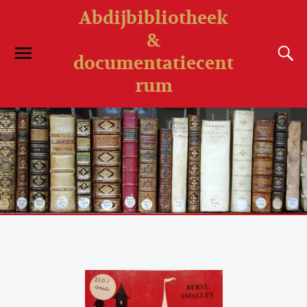
Abdijbibliotheek
&
documentatiecent
rum