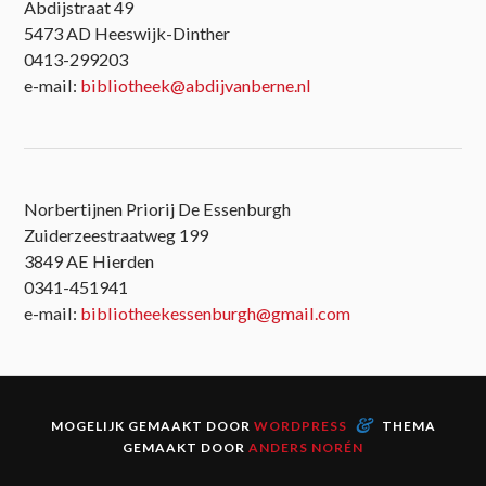
Abdijstraat 49
5473 AD Heeswijk-Dinther
0413-299203
e-mail:
bibliotheek@abdijvanberne.nl
Norbertijnen Priorij De Essenburgh
Zuiderzeestraatweg 199
3849 AE Hierden
0341-451941
e-mail:
bibliotheekessenburgh@gmail.com
&
MOGELIJK GEMAAKT DOOR
WORDPRESS
THEMA
GEMAAKT DOOR
ANDERS NORÉN