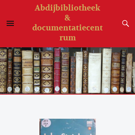
Abdijbibliotheek
&
documentatiecent
rum