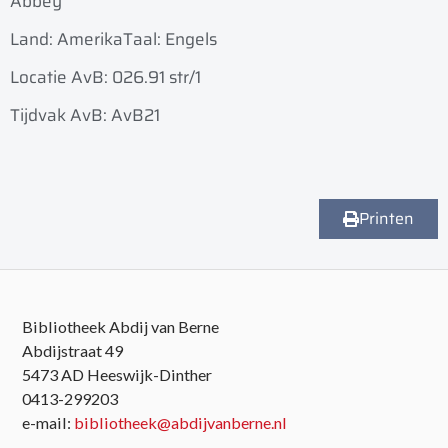
Abbey
Land: Amerika
Taal: Engels
Locatie AvB: 026.91 str/1
Tijdvak AvB: AvB21
Printen
Bibliotheek Abdij van Berne
Abdijstraat 49
5473 AD Heeswijk-Dinther
0413-299203
e-mail:
bibliotheek@abdijvanberne.nl