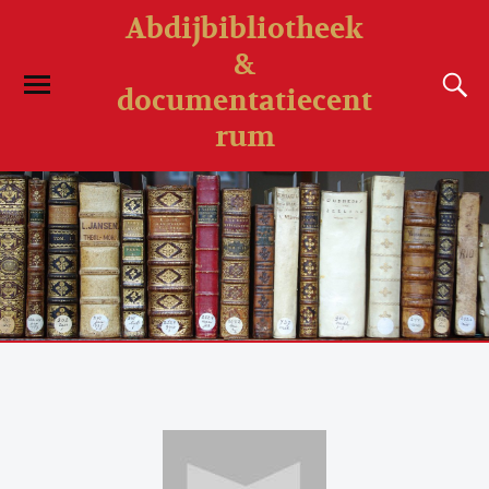
Abdijbibliotheek
&
documentatiecent
rum