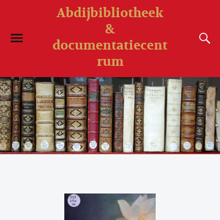
Abdijbibliotheek
&
documentatiecent
rum