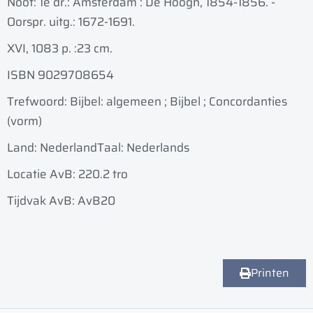
Noot: 1e dr.: Amsterdam : De Hoogh, 1854-1856. -
Oorspr. uitg.: 1672-1691.
XVI, 1083 p. :
23 cm.
ISBN 9029708654
Trefwoord: Bijbel: algemeen ; Bijbel ; Concordanties
(vorm)
Land: Nederland
Taal: Nederlands
Locatie AvB: 220.2 tro
Tijdvak AvB: AvB20
Printen