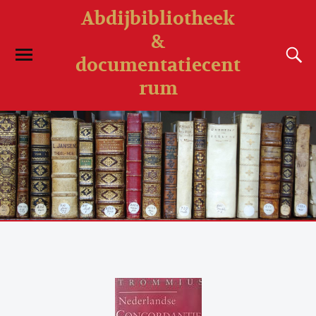
Abdijbibliotheek
&
documentatiecent
rum