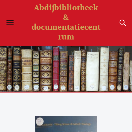
Abdijbibliotheek
&
documentatiecent
rum