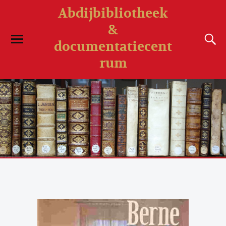
Abdijbibliotheek
&
documentatiecent
rum