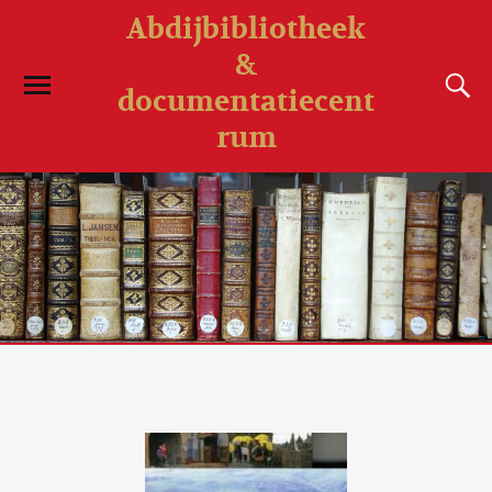
Abdijbibliotheek
&
documentatiecent
rum